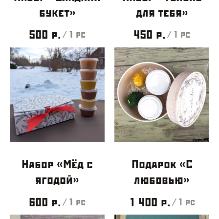
букет»
для тебя»
500
р.
450
р.
/
1 pc
/
1 pc
Набор «Мёд с
Подарок «С
ягодой»
любовью»
600
р.
1 400
р.
/
1 pc
/
1 pc