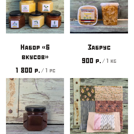
Набор «6
Забрус
вкусов»
900
р.
/
1 kg
1 800
р.
/
1 pc