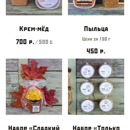
Крем-мёд
Пыльца
Цена за 150 г
700
р.
/
500 g
450
р.
Набор «Сладкий
Набор «Только