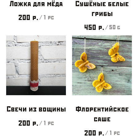
Ложка для мёда
Сушёные белые
грибы
200
р.
/
1 pc
450
р.
/
50 g
Свечи из вощины
Флорентийское
саше
200
р.
/
1 pc
200
р.
/
1 pc