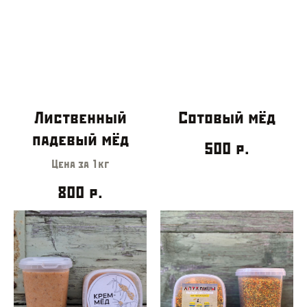
Лиственный
Сотовый мёд
падевый мёд
500
р.
Цена за 1кг
800
р.