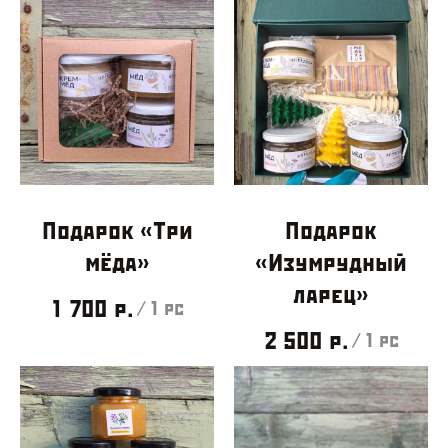
Подарок «Три
Подарок
мёда»
«Изумрудный
ларец»
1 700
р.
/
1 pc
2 500
р.
/
1 pc