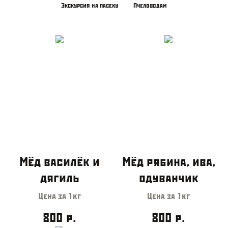
Экскурсия на пасеку
Пчеловодам
Мёд василёк и
Мёд рябина, ива,
дягиль
одуванчик
Цена за 1кг
Цена за 1кг
800
р.
800
р.