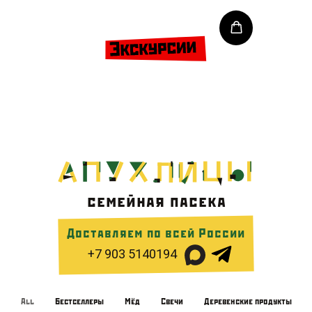
семейная пасека
Доставляем по всей России
+7 903 5140194
All
Бестселлеры
Мёд
Свечи
Деревенские продукты