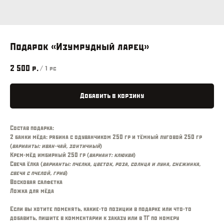
Подарок «Изумрудный ларец»
2 500
р.
/
1 pc
Добавить в корзину
Состав подарка:
2 банки мёда: рябина с одуванчиком 250 гр и тёмный луговой 250 гр
(
варианты: иван-чай, зонтичный
)
Крем-мёд имбирный 250 гр (
вариант: клюква
)
Свеча ёлка (
варианты: пчелка, цветок, роза, солнца и луна, снежинка,
свеча с пчелой, гриб
)
Восковая салфетка
Ложка для мёда
Если вы хотите поменять, какие-то позиции в подарке или что-то
добавить, пишите в комментарии к заказу или в ТГ по номеру